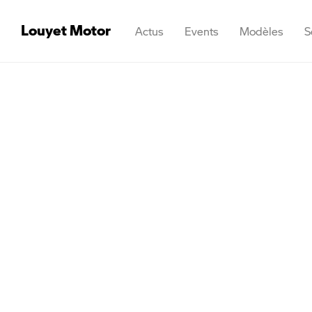
Louyet Motor
Actus
Events
Modèles
S
Aperçu
Stock Ath
Stock Brusse
Stock Marcine
Stock Waterl
Stock Namur
Occasion Ath