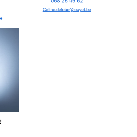
068 26 45 62
Celine.delobe@louyet.be
be
t