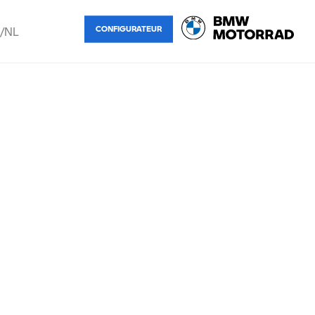
/NL
CONFIGURATEUR
rançais
ederlands