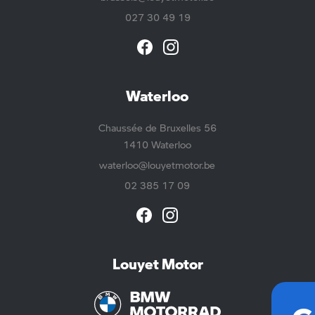
027 30 49 19
Waterloo
Chaussée de Bruxelles 56
1410 Waterloo
waterloo@louyetmotor.be
02 385 17 09
Louyet Motor