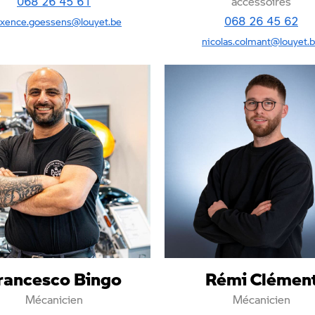
068 26 45 61
accessoires
068 26 45 62
xence.goessens@louyet.be
nicolas.colmant@louyet.
rancesco Bingo
Rémi Clémen
Mécanicien
Mécanicien