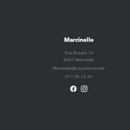
Marcinelle
Rue Brisack 14
6001 Marcinelle
Marcinelle@Louyetmotor.be
071 36 32 34