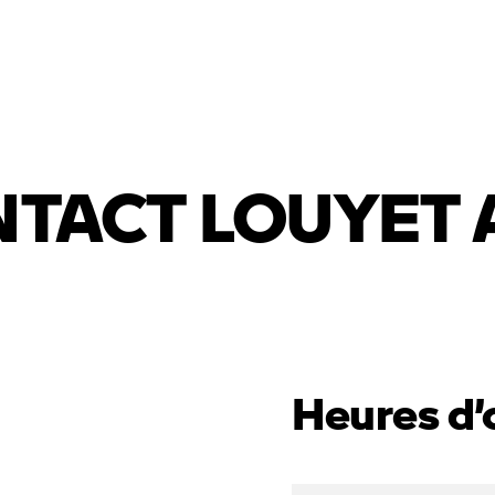
ussels
rcinelle
terloo
TACT LOUYET 
amur
Heures d’