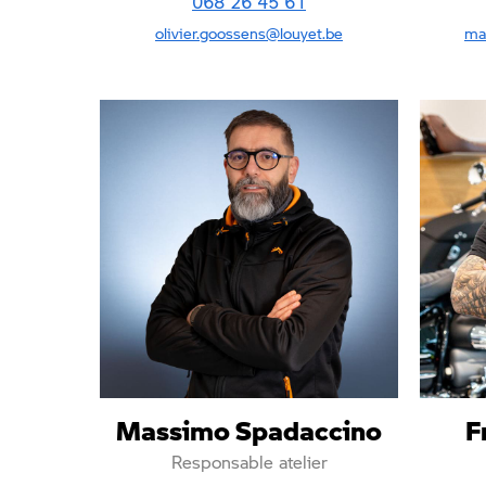
068 26 45 61
olivier.goossens@louyet.be
ma
Massimo Spadaccino
F
Responsable atelier