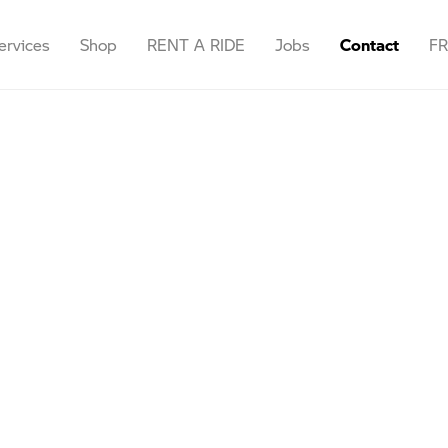
ervices
Shop
RENT A RIDE
Jobs
Contact
FR
Rendez-vous
Accessoires &
Ath
F
Équipement
Demande d'offre
Bruxelles
N
E-shop
ls
Demande d’essai
Marcinelle
Chèque cadeau
lle
Tutorials
Waterloo
oo
Namur