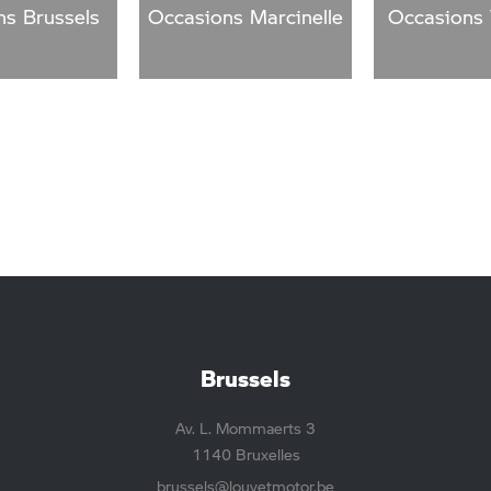
ns Brussels
Occasions Marcinelle
Occasions 
Brussels
Av. L. Mommaerts 3
1140 Bruxelles
brussels@louyetmotor.be