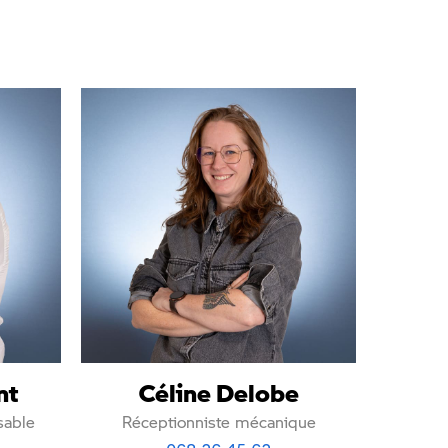
nt
Céline Delobe
sable
Réceptionniste mécanique