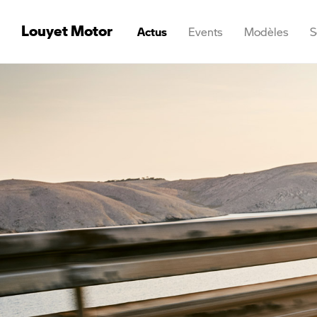
Louyet Motor
Actus
Events
Modèles
S
Aperçu
Stock Ath
Stock Brusse
Stock Marcine
Stock Waterl
Stock Namur
Occasion Ath