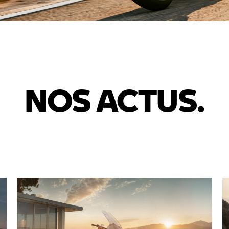
ussels
rcinelle
terloo
NOS ACTUS.
amur