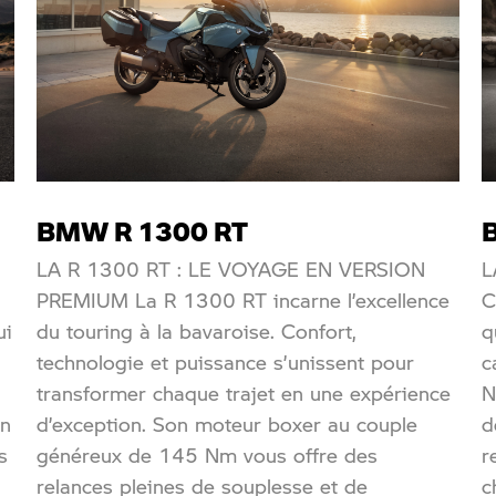
BMW R 1300 RT
LA R 1300 RT : LE VOYAGE EN VERSION
L
PREMIUM La R 1300 RT incarne l’excellence
C
ui
du touring à la bavaroise. Confort,
q
technologie et puissance s’unissent pour
c
transformer chaque trajet en une expérience
N
en
d’exception. Son moteur boxer au couple
d
s
généreux de 145 Nm vous offre des
r
relances pleines de souplesse et de
c