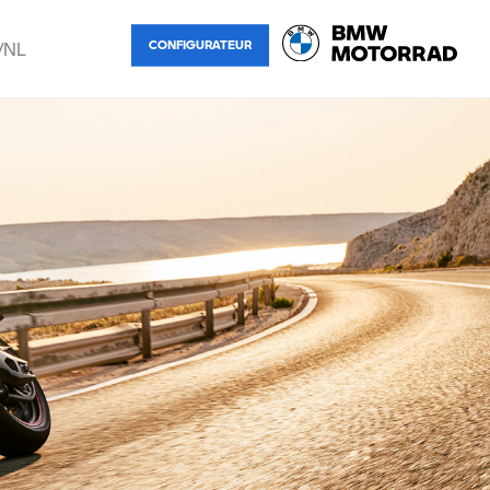
/NL
CONFIGURATEUR
ançais
derlands