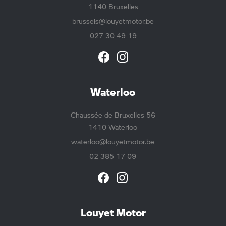
1140 Bruxelles
brussels@louyetmotor.be
027 30 49 19
Waterloo
Chaussée de Bruxelles 56
1410 Waterloo
waterloo@louyetmotor.be
02 385 17 09
Louyet Motor