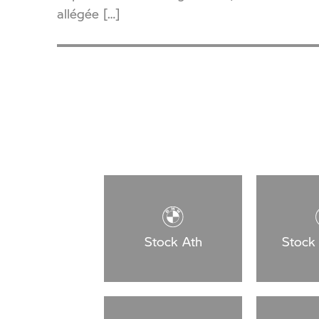
allégée […]
Stock Ath
Stock