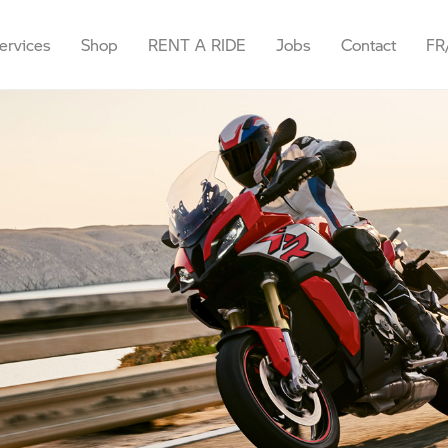
ervices
Shop
RENT A RIDE
Jobs
Contact
FR
Rendez-vous
Accessoires &
Ath
Fr
Équipement
Demande d'offre
Bruxelles
Ne
E-shop
ls
Demande d’essai
Marcinelle
Chèque cadeau
lle
Tutorials
Waterloo
oo
Namur