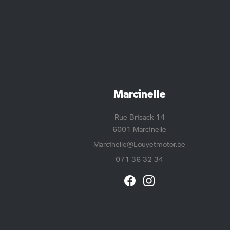
Marcinelle
Rue Brisack 14
6001 Marcinelle
Marcinelle@Louyetmotor.be
071 36 32 34