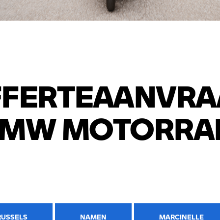
ds
ds
FFERTEAANVRA
ds
MW MOTORRA
ds Namen
RUSSELS
NAMEN
MARCINELLE