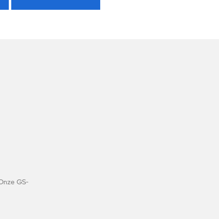
d
 Onze GS-