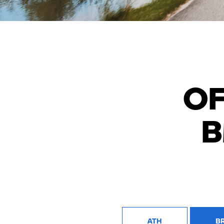
Tweedehan
Brussels
Tweedehan
Marcinelle
O
Tweedehan
Waterloo
B
Tweedehan
ATH
B