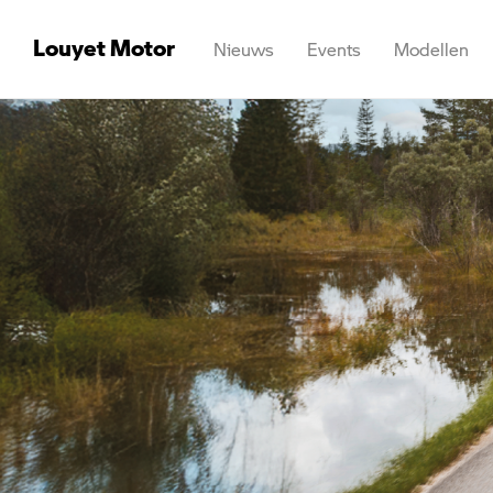
Louyet Motor
Nieuws
Events
Modellen
Overzicht
Stock Ath
Stock Bruss
Stock Marci
Stock Wate
Stock Nam
Tweedehan