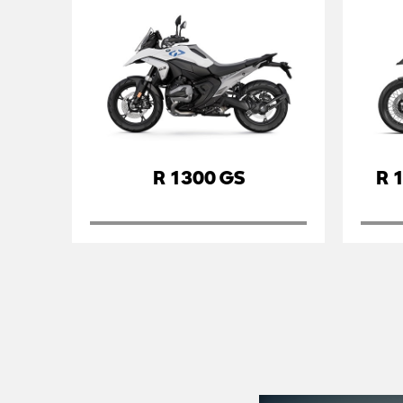
R 1300 GS
R 