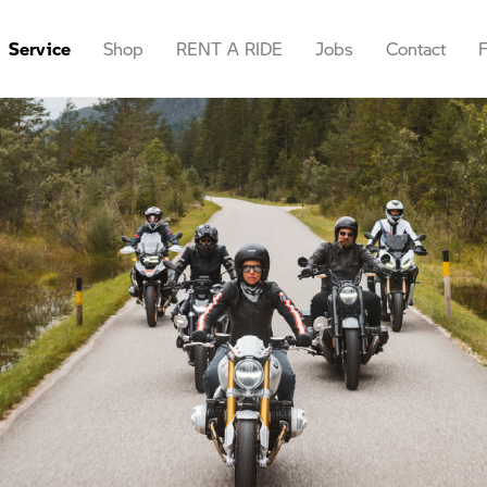
Service
Shop
RENT A RIDE
Jobs
Contact
Afspraak maken
Accessoires &
Ath
Kleding
Offerte aanvragen
Brussels
E-shop
els
Testrit boeken
Marcinelle
Cadeaubon
nelle
Tutorials
Waterloo
rloo
Namen
en
ds Ath