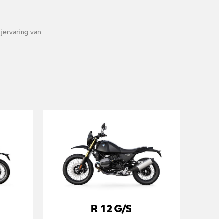
ijervaring van
R 12 G/S